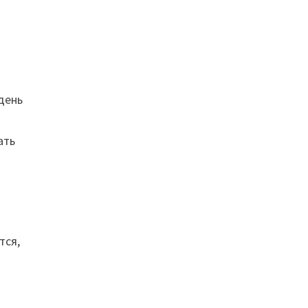
е
день
ать
тся,