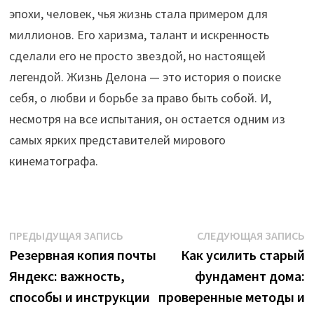
эпохи, человек, чья жизнь стала примером для
миллионов. Его харизма, талант и искренность
сделали его не просто звездой, но настоящей
легендой. Жизнь Делона — это история о поиске
себя, о любви и борьбе за право быть собой. И,
несмотря на все испытания, он остается одним из
самых ярких представителей мирового
кинематографа.
Навигация
Предыдущая
С
ПРЕДЫДУЩАЯ ЗАПИСЬ
СЛЕДУЮЩАЯ ЗАПИСЬ
запись:
з
Резервная копия почты
Как усилить старый
по
Яндекс: важность,
фундамент дома:
записям
способы и инструкции
проверенные методы и