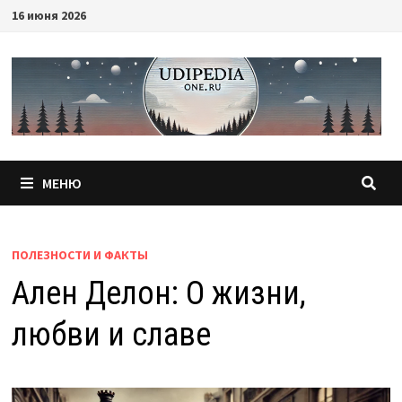
Перейти
16 июня 2026
к
содержимому
МЕНЮ
ПОЛЕЗНОСТИ И ФАКТЫ
Ален Делон: О жизни,
любви и славе