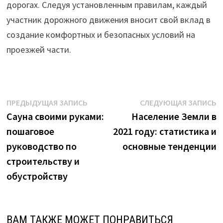
дорогах. Следуя установленным правилам, каждый
участник дорожного движения вносит свой вклад в
создание комфортных и безопасных условий на
проезжей части.
Навигация
Предыдущая
С
ПРЕДЫДУЩАЯ ЗАПИСЬ
СЛЕДУЮЩАЯ ЗАПИСЬ
запись:
з
Сауна своими руками:
Население Земли в
по
пошаговое
2021 году: статистика и
записям
руководство по
основные тенденции
строительству и
обустройству
ВАМ ТАКЖЕ МОЖЕТ ПОНРАВИТЬСЯ