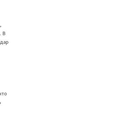
,
. В
 дар
что
ь