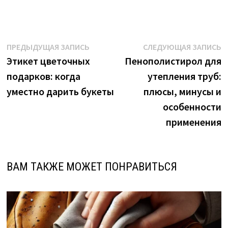
Навигация
Предыдущая
С
ПРЕДЫДУЩАЯ ЗАПИСЬ
СЛЕДУЮЩАЯ ЗАПИСЬ
запись:
з
Этикет цветочных
Пенополистирол для
по
подарков: когда
утепления труб:
записям
уместно дарить букеты
плюсы, минусы и
особенности
применения
ВАМ ТАКЖЕ МОЖЕТ ПОНРАВИТЬСЯ