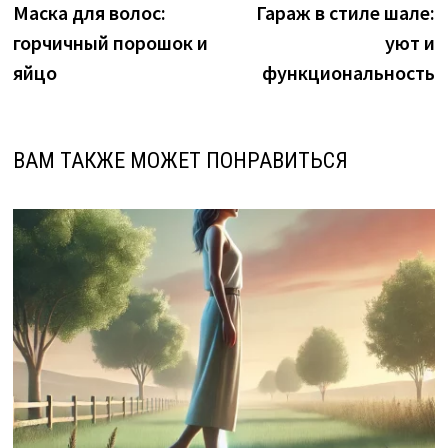
запись:
з
Маска для волос:
Гараж в стиле шале:
по
горчичный порошок и
уют и
записям
яйцо
функциональность
ВАМ ТАКЖЕ МОЖЕТ ПОНРАВИТЬСЯ