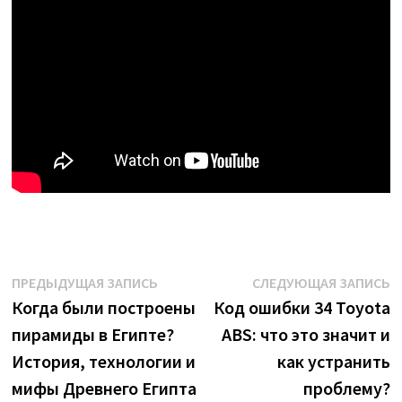
Навигация
Предыдущая
С
ПРЕДЫДУЩАЯ ЗАПИСЬ
СЛЕДУЮЩАЯ ЗАПИСЬ
запись:
з
Когда были построены
Код ошибки 34 Toyota
по
пирамиды в Египте?
ABS: что это значит и
записям
История, технологии и
как устранить
мифы Древнего Египта
проблему?