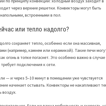
й по принципу конвекции: холодный воздух заходит в
ыходит через верхние решетки. Конвекторы могут быть
 напольными, встроенными в пол.
ейчас или тепло надолго?
долго сохраняет тепло, особенно если она массивная,
ми (например, камнем или керамикой). Такие печи могу
ак огонь в топке погаснет. Это особенно важно в случае
 требует подключения к сети.
или — и через 5–10 минут в помещении уже чувствуется
ение начинает остывать. Конвекторы не накапливают те
ь воздух.
почтительнее. Если же важна мобильность и скорость, н