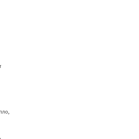
т
пло,
а