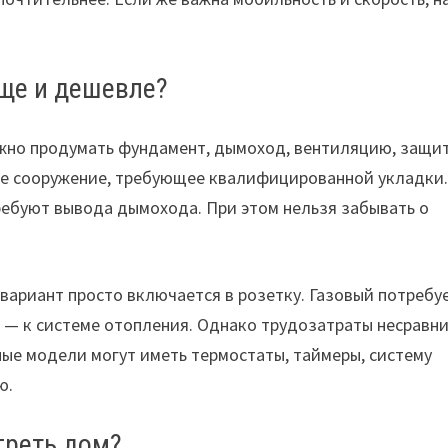
още и дешевле?
ужно продумать фундамент, дымоход, вентиляцию, защит
ное сооружение, требующее квалифицированной укладки
ребуют вывода дымохода. При этом нельзя забывать о
вариант просто включается в розетку. Газовый потребу
 — к системе отопления. Однако трудозатраты несравн
ные модели могут иметь термостаты, таймеры, систему
ю.
греть дом?