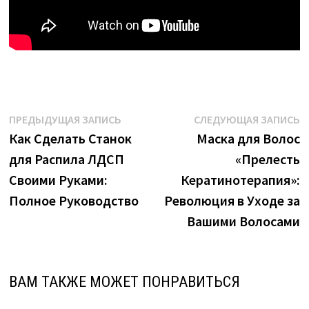
Навигация
Предыдущая
С
ПРЕДЫДУЩАЯ ЗАПИСЬ
СЛЕДУЮЩАЯ ЗАПИСЬ
запись:
з
Как Сделать Станок
Маска для Волос
по
для Распила ЛДСП
«Прелесть
записям
Своими Руками:
Кератинотерапия»:
Полное Руководство
Революция в Уходе за
Вашими Волосами
ВАМ ТАКЖЕ МОЖЕТ ПОНРАВИТЬСЯ