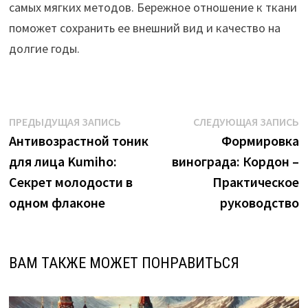
самых мягких методов. Бережное отношение к ткани
поможет сохранить ее внешний вид и качество на
долгие годы.
Навигация
Предыдущая
С
ПРЕДЫДУЩАЯ ЗАПИСЬ
СЛЕДУЮЩАЯ ЗАПИСЬ
запись:
з
Антивозрастной тоник
Формировка
по
для лица Kumiho:
винограда: Кордон –
записям
Секрет молодости в
Практическое
одном флаконе
руководство
ВАМ ТАКЖЕ МОЖЕТ ПОНРАВИТЬСЯ