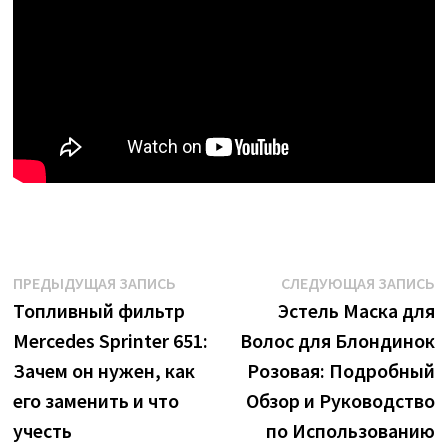
Навигация
Предыдущая
С
ПРЕДЫДУЩАЯ ЗАПИСЬ
СЛЕДУЮЩАЯ ЗАПИСЬ
запись:
з
Топливный фильтр
Эстель Маска для
по
Mercedes Sprinter 651:
Волос для Блондинок
записям
Зачем он нужен, как
Розовая: Подробный
его заменить и что
Обзор и Руководство
учесть
по Использованию