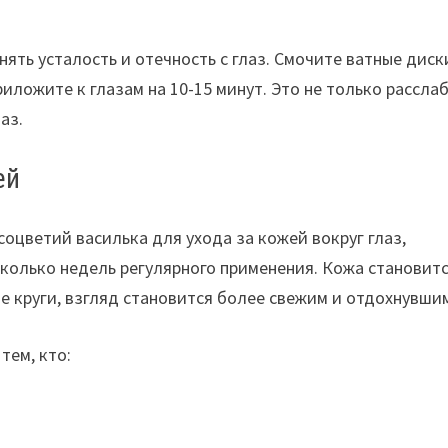
ять усталость и отечность с глаз. Смочите ватные диск
риложите к глазам на 10-15 минут. Это не только рассла
аз.
ей
цветий василька для ухода за кожей вокруг глаз,
колько недель регулярного применения. Кожа становит
е круги, взгляд становится более свежим и отдохнувши
тем, кто: