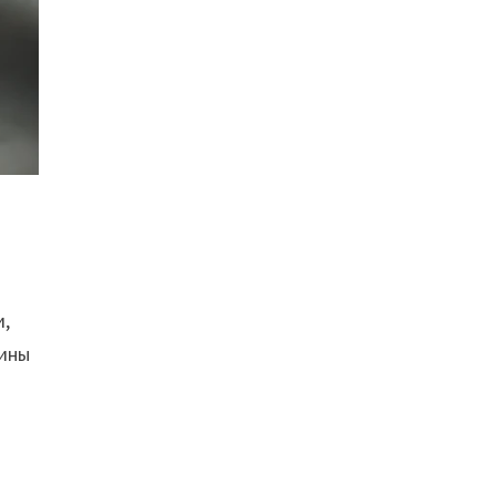
и,
щины