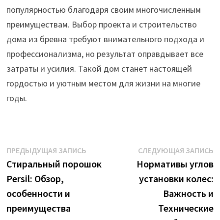
популярностью благодаря своим многочисленным
преимуществам. Выбор проекта и строительство
дома из бревна требуют внимательного подхода и
профессионализма, но результат оправдывает все
затраты и усилия. Такой дом станет настоящей
гордостью и уютным местом для жизни на многие
годы.
Навигация
Предыдущая
С
ПРЕДЫДУЩАЯ ЗАПИСЬ
СЛЕДУЮЩАЯ ЗАПИСЬ
запись:
з
Стиральный порошок
Нормативы углов
по
Persil: Обзор,
установки колес:
записям
особенности и
Важность и
преимущества
Технические