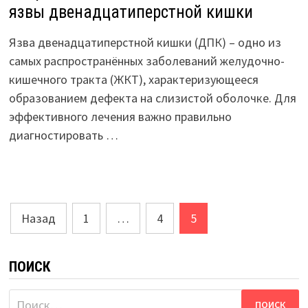
язвы двенадцатиперстной кишки
Язва двенадцатиперстной кишки (ДПК) – одно из
самых распространённых заболеваний желудочно-
кишечного тракта (ЖКТ), характеризующееся
образованием дефекта на слизистой оболочке. Для
эффективного лечения важно правильно
диагностировать …
Пагинация
Назад
1
…
4
5
записей
ПОИСК
Найти: